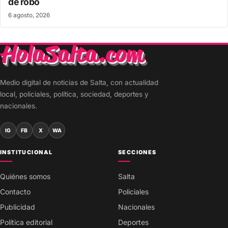
de robo
6 agosto, 2026
Medio digital de noticias de Salta, con actualidad
local, policiales, política, sociedad, deportes y
nacionales.
IG
FB
X
WA
INSTITUCIONAL
SECCIONES
Quiénes somos
Salta
Contacto
Policiales
Publicidad
Nacionales
Política editorial
Deportes