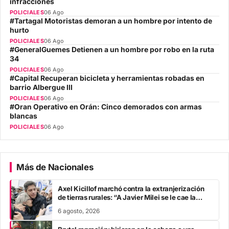
infracciones
POLICIALES
06 Ago
#Tartagal Motoristas demoran a un hombre por intento de
hurto
POLICIALES
06 Ago
#GeneralGuemes Detienen a un hombre por robo en la ruta
34
POLICIALES
06 Ago
#Capital Recuperan bicicleta y herramientas robadas en
barrio Albergue III
POLICIALES
06 Ago
#Oran Operativo en Orán: Cinco demorados con armas
blancas
POLICIALES
06 Ago
Más de Nacionales
Axel Kicillof marchó contra la extranjerización
de tierras rurales: “A Javier Milei se le cae la
careta”
6 agosto, 2026