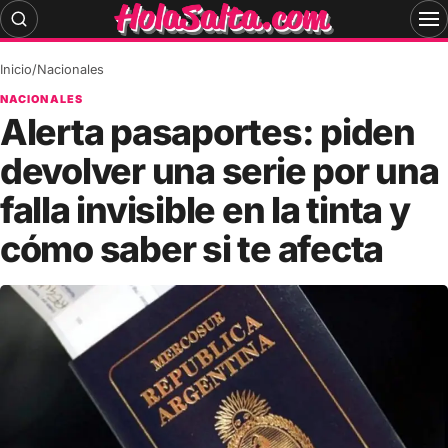
Skip
to
content
Inicio
/
Nacionales
NACIONALES
Alerta pasaportes: piden
devolver una serie por una
falla invisible en la tinta y
cómo saber si te afecta