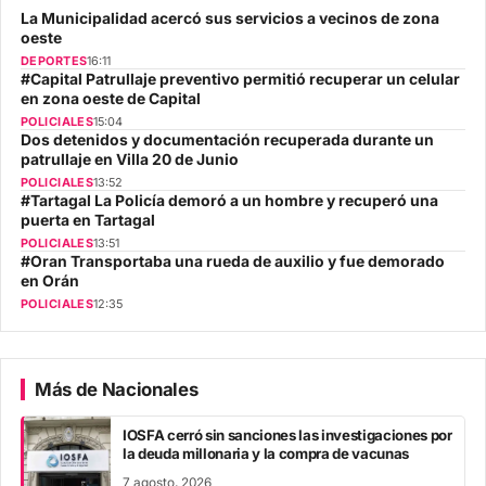
La Municipalidad acercó sus servicios a vecinos de zona
oeste
DEPORTES
16:11
#Capital Patrullaje preventivo permitió recuperar un celular
en zona oeste de Capital
POLICIALES
15:04
Dos detenidos y documentación recuperada durante un
patrullaje en Villa 20 de Junio
POLICIALES
13:52
#Tartagal La Policía demoró a un hombre y recuperó una
puerta en Tartagal
POLICIALES
13:51
#Oran Transportaba una rueda de auxilio y fue demorado
en Orán
POLICIALES
12:35
Más de Nacionales
IOSFA cerró sin sanciones las investigaciones por
la deuda millonaria y la compra de vacunas
7 agosto, 2026