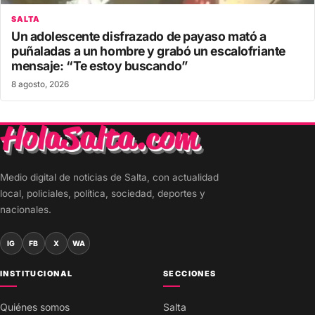
SALTA
Un adolescente disfrazado de payaso mató a
puñaladas a un hombre y grabó un escalofriante
mensaje: “Te estoy buscando”
8 agosto, 2026
Medio digital de noticias de Salta, con actualidad
local, policiales, política, sociedad, deportes y
nacionales.
IG
FB
X
WA
INSTITUCIONAL
SECCIONES
Quiénes somos
Salta