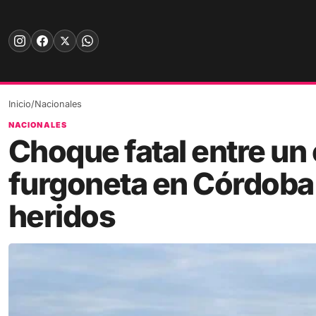
Skip
to
content
Inicio
/
Nacionales
NACIONALES
Choque fatal entre un
furgoneta en Córdoba
heridos