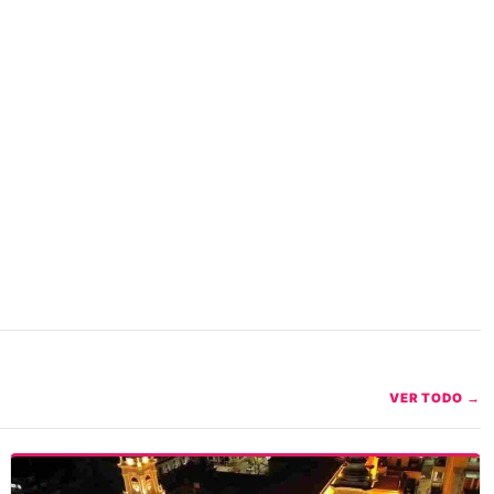
VER TODO →