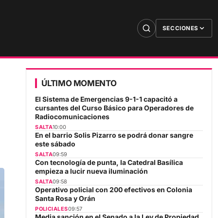
SECCIONES
ÚLTIMO MOMENTO
El Sistema de Emergencias 9-1-1 capacitó a
cursantes del Curso Básico para Operadores de
Radiocomunicaciones
SALTA
10:00
En el barrio Solis Pizarro se podrá donar sangre
este sábado
SALTA
09:59
Con tecnología de punta, la Catedral Basílica
empieza a lucir nueva iluminación
SALTA
09:58
Operativo policial con 200 efectivos en Colonia
Santa Rosa y Orán
POLICIALES
09:57
Media sanción en el Senado a la Ley de Propiedad