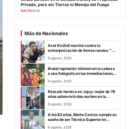
Privada, pero sin Tierras ni Manejo del Fuego
SALTA
08:54
Más de Nacionales
Axel Kicillof marchó contra la
extranjerización de tierras rurales: “A
Javier Milei se le cae la careta”
6 agosto, 2026
Brutal represión: hirieron en la cabeza
a una fotógrafa en las inmediaciones
del Congreso
6 agosto, 2026
Rescate heroico en Jujuy: mujer de 79
años sobrevivió dos noches en la
montaña tras fracturarse el fémur
6 agosto, 2026
A los 82 años, Marta Carrizo cumple su
sueño de ser Técnica Superior en
Turismo tras 25 años de esfuerzo
6 agosto, 2026