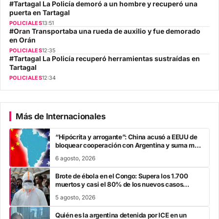
#Tartagal La Policía demoró a un hombre y recuperó una
puerta en Tartagal
POLICIALES
13:51
#Oran Transportaba una rueda de auxilio y fue demorado
en Orán
POLICIALES
12:35
#Tartagal La Policía recuperó herramientas sustraídas en
Tartagal
POLICIALES
12:34
Más de Internacionales
“Hipócrita y arrogante”: China acusó a EEUU de
bloquear cooperación con Argentina y suma mas
tensión diplomática para Javier Milei
6 agosto, 2026
Brote de ébola en el Congo: Supera los 1.700
muertos y casi el 80% de los nuevos casos
escapa al rastreo de contactos
5 agosto, 2026
Quién es la argentina detenida por ICE en un