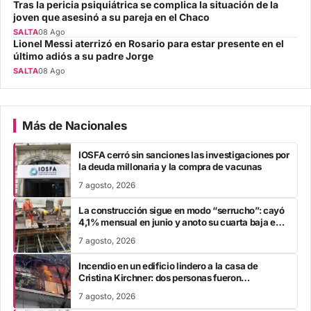
Tras la pericia psiquiátrica se complica la situación de la
joven que asesinó a su pareja en el Chaco
SALTA
08 Ago
Lionel Messi aterrizó en Rosario para estar presente en el
último adiós a su padre Jorge
SALTA
08 Ago
Más de Nacionales
IOSFA cerró sin sanciones las investigaciones por
la deuda millonaria y la compra de vacunas
7 agosto, 2026
La construcción sigue en modo “serrucho”: cayó
4,1% mensual en junio y anoto su cuarta baja en
el año
7 agosto, 2026
Incendio en un edificio lindero a la casa de
Cristina Kirchner: dos personas fueron
trasladadas por inhalación de humo
7 agosto, 2026