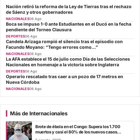
Nación retiró la reforma de la Ley de Tierras tras el rechazo
de Sáenz y otros gobernadores
NACIONALES
06 Ago
Boca se impuso 1-0 ante Estudiantes en el Ducó en la fecha
pendiente del Torneo Clausura
DEPORTES
06 Ago
Candela Arizaga rompió el silencio tras el episodio con
Facundo Moyano: “Tengo errores como…”
NACIONALES
06 Ago
La AFA establece el 15 de julio como Día de las Selecciones
Nacionales en homenaje a la victoria sobre Inglaterra
DEPORTES
06 Ago
Operario rescatado tras caer a un pozo de 17 metros en
Nueva Córdoba
NACIONALES
06 Ago
Más de Internacionales
Brote de ébola en el Congo: Supera los 1.700
muertos y casi el 80% de los nuevos casos
escapa al rastreo de contactos