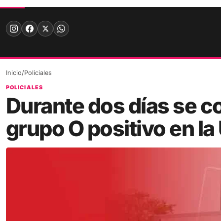
Skip
to
content
Inicio
/
Policiales
POLICIALES
Durante dos días se c
grupo O positivo en l