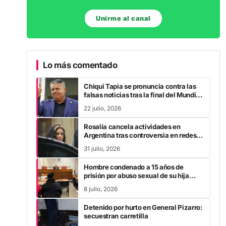
Unirme al canal
Lo más comentado
Chiqui Tapia se pronuncia contra las
falsas noticias tras la final del Mundial
2026
22 julio, 2026
Rosalía cancela actividades en
Argentina tras controversia en redes
sociales
31 julio, 2026
Hombre condenado a 15 años de
prisión por abuso sexual de su hija
durante la pandemia
8 julio, 2026
Detenido por hurto en General Pizarro:
secuestran carretilla