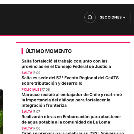
SECCIONES
ÚLTIMO MOMENTO
Salta fortaleció el trabajo conjunto con las
provincias en el Consejo Federal de Justicia
SALTA
17:09
Salta es sede del 52° Evento Regional del CeATS
sobre tributación y desarrollo
POLICIALES
17:08
Marocco recibió al embajador de Chile y reafirmó
la importancia del diálogo para fortalecer la
integración fronteriza
SALTA
17:07
Realizarán obras en Embarcación para abastecer
de agua potable a la comunidad de La Loma
SALTA
17:06
Orán se prepara para celebrar su 232° Aniversario