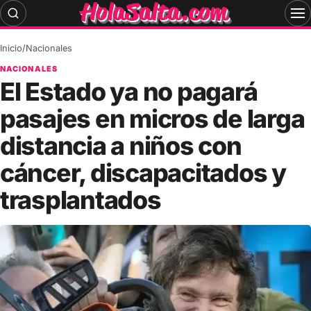
Skip
to
content
Inicio
/
Nacionales
NACIONALES
El Estado ya no pagará
pasajes en micros de larga
distancia a niños con
cáncer, discapacitados y
trasplantados