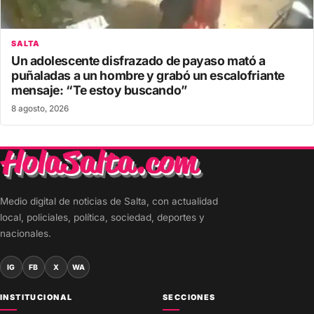
SALTA
Un adolescente disfrazado de payaso mató a
puñaladas a un hombre y grabó un escalofriante
mensaje: “Te estoy buscando”
8 agosto, 2026
Medio digital de noticias de Salta, con actualidad
local, policiales, política, sociedad, deportes y
nacionales.
IG
FB
X
WA
INSTITUCIONAL
SECCIONES