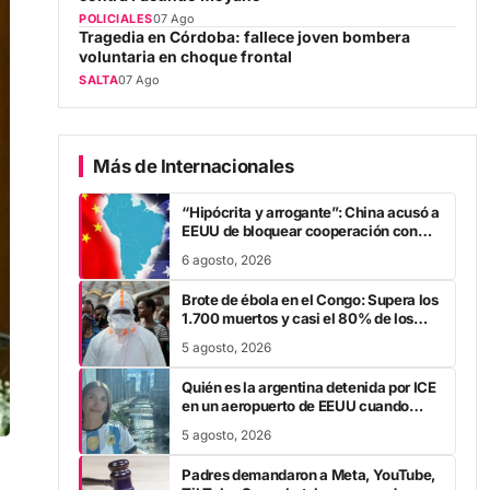
POLICIALES
07 Ago
Tragedia en Córdoba: fallece joven bombera
voluntaria en choque frontal
SALTA
07 Ago
Más de Internacionales
“Hipócrita y arrogante”: China acusó a
EEUU de bloquear cooperación con
Argentina y suma mas tensión
6 agosto, 2026
diplomática para Javier Milei
Brote de ébola en el Congo: Supera los
1.700 muertos y casi el 80% de los
nuevos casos escapa al rastreo de
5 agosto, 2026
contactos
Quién es la argentina detenida por ICE
en un aeropuerto de EEUU cuando
viajaba a ver a la Selección en el
5 agosto, 2026
Mundial
Padres demandaron a Meta, YouTube,