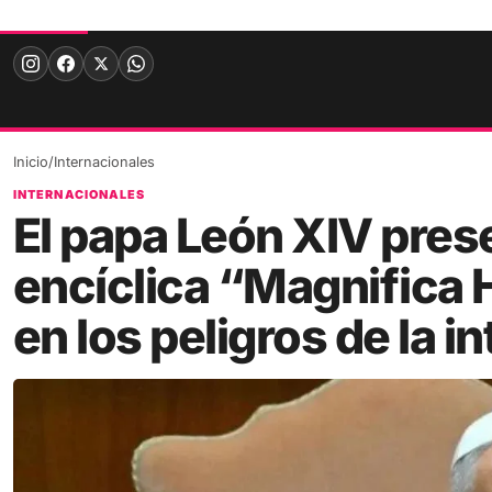
Skip
to
content
Inicio
/
Internacionales
INTERNACIONALES
El papa León XIV pres
encíclica “Magnifica
en los peligros de la in