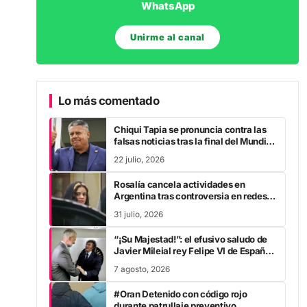
WhatsApp
Unirme al canal
Lo más comentado
Chiqui Tapia se pronuncia contra las
falsas noticias tras la final del Mundial
2026
22 julio, 2026
Rosalía cancela actividades en
Argentina tras controversia en redes
sociales
31 julio, 2026
“¡Su Majestad!”: el efusivo saludo de
Javier Mileial rey Felipe VI de España
en su visita a Colombia
7 agosto, 2026
#Oran Detenido con código rojo
durante patrullaje preventivo