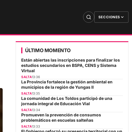
SECCIONES
ÚLTIMO MOMENTO
Están abiertas las inscripciones para finalizar los
estudios secundarios en BSPA, CENS y Sistema
Virtual
SALTA
13:36
La Provincia fortalece la gestión ambiental en
municipios de la región de Yungas II
SALTA
13:35
La comunidad de Los Toldos participó de una
jornada integral de Educación Vial
SALTA
13:34
Promueven la prevención de consumos
problemáticos en escuelas salteñas
SALTA
13:33
El Gobierno reforzó su presencia territorial con un