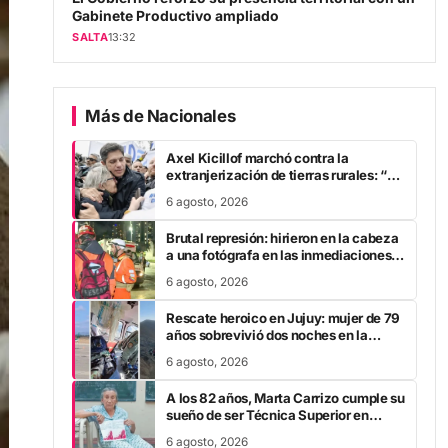
Gabinete Productivo ampliado
SALTA
13:32
Más de Nacionales
Axel Kicillof marchó contra la
extranjerización de tierras rurales: “A
Javier Milei se le cae la careta”
6 agosto, 2026
Brutal represión: hirieron en la cabeza
a una fotógrafa en las inmediaciones
del Congreso
6 agosto, 2026
Rescate heroico en Jujuy: mujer de 79
años sobrevivió dos noches en la
montaña tras fracturarse el fémur
6 agosto, 2026
A los 82 años, Marta Carrizo cumple su
sueño de ser Técnica Superior en
Turismo tras 25 años de esfuerzo
6 agosto, 2026