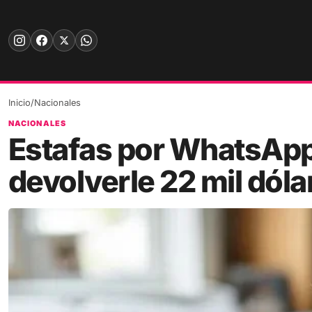
Skip
to
content
Inicio
/
Nacionales
NACIONALES
Estafas por WhatsApp
devolverle 22 mil dóla