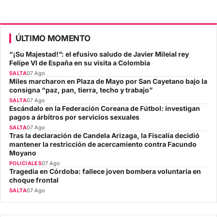
ÚLTIMO MOMENTO
“¡Su Majestad!”: el efusivo saludo de Javier Mileial rey
Felipe VI de España en su visita a Colombia
SALTA
07 Ago
Miles marcharon en Plaza de Mayo por San Cayetano bajo la
consigna “paz, pan, tierra, techo y trabajo”
SALTA
07 Ago
Escándalo en la Federación Coreana de Fútbol: investigan
pagos a árbitros por servicios sexuales
SALTA
07 Ago
Tras la declaración de Candela Arizaga, la Fiscalía decidió
mantener la restricción de acercamiento contra Facundo
Moyano
POLICIALES
07 Ago
Tragedia en Córdoba: fallece joven bombera voluntaria en
choque frontal
SALTA
07 Ago