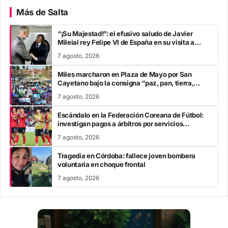
Más de Salta
“¡Su Majestad!”: el efusivo saludo de Javier
Mileial rey Felipe VI de España en su visita a
Colombia
7 agosto, 2026
Miles marcharon en Plaza de Mayo por San
Cayetano bajo la consigna “paz, pan, tierra,
techo y trabajo”
7 agosto, 2026
Escándalo en la Federación Coreana de Fútbol:
investigan pagos a árbitros por servicios
sexuales
7 agosto, 2026
Tragedia en Córdoba: fallece joven bombera
voluntaria en choque frontal
7 agosto, 2026