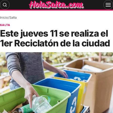
Skip
to
content
Inicio
/
Salta
SALTA
Este jueves 11 se realiza el
1er Reciclatón de la ciudad