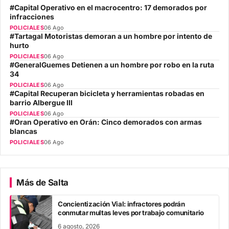
#Capital Operativo en el macrocentro: 17 demorados por
infracciones
POLICIALES
06 Ago
#Tartagal Motoristas demoran a un hombre por intento de
hurto
POLICIALES
06 Ago
#GeneralGuemes Detienen a un hombre por robo en la ruta
34
POLICIALES
06 Ago
#Capital Recuperan bicicleta y herramientas robadas en
barrio Albergue III
POLICIALES
06 Ago
#Oran Operativo en Orán: Cinco demorados con armas
blancas
POLICIALES
06 Ago
Más de Salta
Concientización Vial: infractores podrán
conmutar multas leves por trabajo comunitario
6 agosto, 2026