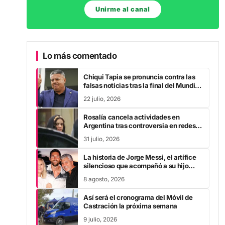
Unirme al canal
Lo más comentado
Chiqui Tapia se pronuncia contra las
falsas noticias tras la final del Mundial
2026
22 julio, 2026
Rosalía cancela actividades en
Argentina tras controversia en redes
sociales
31 julio, 2026
La historia de Jorge Messi, el artífice
silencioso que acompañó a su hijo
para que cumpla sus sueños hasta
8 agosto, 2026
llegar a la cumbre del fútbol mundial
Así será el cronograma del Móvil de
Castración la próxima semana
9 julio, 2026