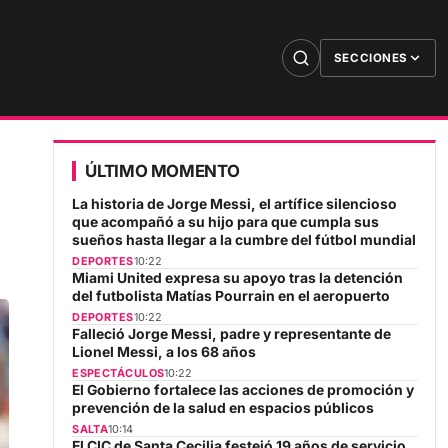
SECCIONES
ÚLTIMO MOMENTO
La historia de Jorge Messi, el artífice silencioso
que acompañó a su hijo para que cumpla sus
sueños hasta llegar a la cumbre del fútbol mundial
DEPORTES
10:22
Miami United expresa su apoyo tras la detención
del futbolista Matías Pourrain en el aeropuerto
DEPORTES
10:22
Falleció Jorge Messi, padre y representante de
Lionel Messi, a los 68 años
ESPECTÁCULOS
10:22
El Gobierno fortalece las acciones de promoción y
prevención de la salud en espacios públicos
SALTA
10:14
El CIC de Santa Cecilia festejó 19 años de servicio