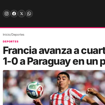
Skip
to
content
Inicio
/
Deportes
DEPORTES
Francia avanza a cuart
1-0 a Paraguay en un 