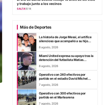
y trabajo junto a los vecinos
SALTA
10:14
Más de Deportes
La historia de Jorge Messi, el artífice
silencioso que acompañó a su hijo
para que cumpla sus sueños hasta
8 agosto, 2026
llegar a la cumbre del fútbol mundial
Miami United expresa su apoyo tras la
detención del futbolista Matías
Pourrain en el aeropuerto
8 agosto, 2026
Operativo con 240 efectivos por
partido en el estadio David Michel
Torino
7 agosto, 2026
Operativo con 300 efectivos por
partido en el Martearena
7 agosto, 2026