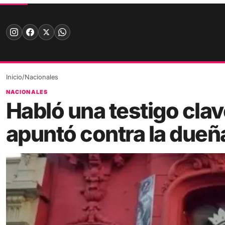
Skip
to
content
Inicio
/
Nacionales
NACIONALES
Habló una testigo clav
apuntó contra la dueña