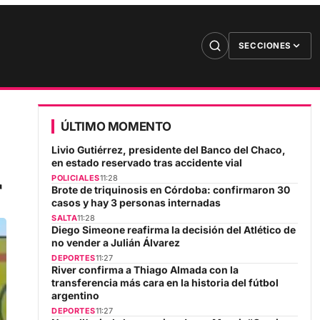
SECCIONES
ÚLTIMO MOMENTO
Livio Gutiérrez, presidente del Banco del Chaco,
en estado reservado tras accidente vial
r
POLICIALES
11:28
Brote de triquinosis en Córdoba: confirmaron 30
casos y hay 3 personas internadas
SALTA
11:28
Diego Simeone reafirma la decisión del Atlético de
no vender a Julián Álvarez
DEPORTES
11:27
River confirma a Thiago Almada con la
transferencia más cara en la historia del fútbol
argentino
DEPORTES
11:27
Newell’s rinde homenaje a Jorge Messi: “Gracias