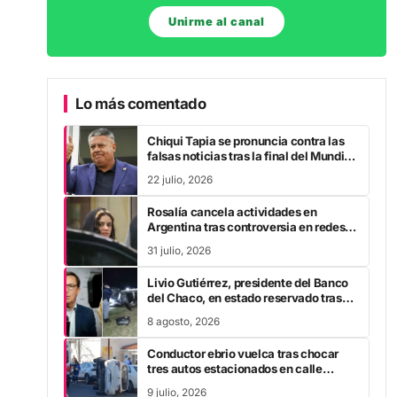
Unirme al canal
Lo más comentado
Chiqui Tapia se pronuncia contra las
falsas noticias tras la final del Mundial
2026
22 julio, 2026
Rosalía cancela actividades en
Argentina tras controversia en redes
sociales
31 julio, 2026
Livio Gutiérrez, presidente del Banco
del Chaco, en estado reservado tras
accidente vial
8 agosto, 2026
Conductor ebrio vuelca tras chocar
tres autos estacionados en calle
Zabala
9 julio, 2026