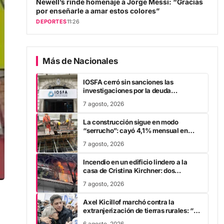
por enseñarle a amar estos colores”
DEPORTES
11:26
Más de Nacionales
IOSFA cerró sin sanciones las
investigaciones por la deuda
millonaria y la compra de vacunas
7 agosto, 2026
La construcción sigue en modo
“serrucho”: cayó 4,1% mensual en
junio y anoto su cuarta baja en el año
7 agosto, 2026
Incendio en un edificio lindero a la
casa de Cristina Kirchner: dos
personas fueron trasladadas por
7 agosto, 2026
inhalación de humo
Axel Kicillof marchó contra la
extranjerización de tierras rurales: “A
Javier Milei se le cae la careta”
6 agosto, 2026