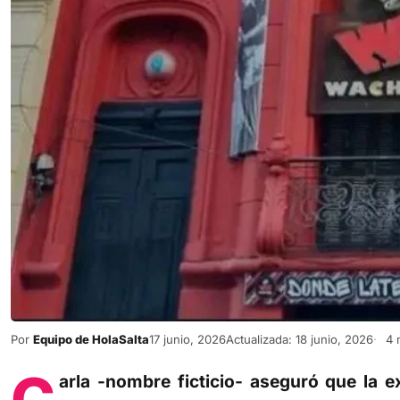
Por
Equipo de HolaSalta
17 junio, 2026
Actualizada: 18 junio, 2026
4 m
C
arla -nombre ficticio- aseguró que la e