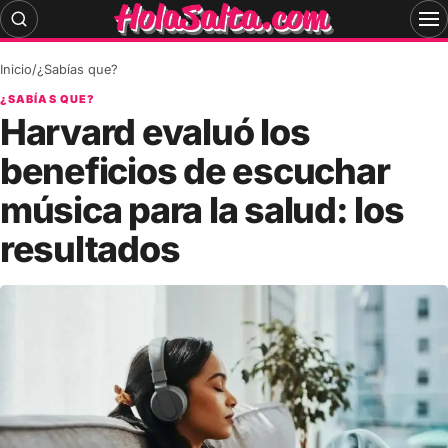
Skip
to
content
Inicio
/
¿Sabías que?
¿SABÍAS QUE?
Harvard evaluó los
beneficios de escuchar
música para la salud: los
resultados