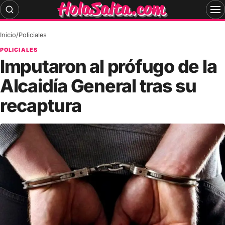
Skip
to
content
Inicio
/
Policiales
POLICIALES
Imputaron al prófugo de la
Alcaidía General tras su
recaptura