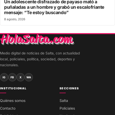
Un adolescente disfrazado de payaso mató a
puñaladas a un hombre y grabó un escalofriante
mensaje: “Te estoy buscando”
8 agosto, 2026
Medio digital de noticias de Salta, con actualidad
local, policiales, política, sociedad, deportes y
nacionales.
IG
FB
X
WA
INSTITUCIONAL
SECCIONES
Quiénes somos
Salta
Contacto
Policiales