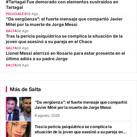
#Tartagal Fue demorado con elementos sustraídos en
Tartagal
POLICIALES
08 Ago
“Da vergüenza”: el fuerte mensaje que compartió Javier
Milei por la muerte de Jorge Messi
SALTA
08 Ago
Tras la pericia psiquiátrica se complica la situación de la
joven que asesinó a su pareja en el Chaco
SALTA
08 Ago
Lionel Messi aterrizó en Rosario para estar presente en el
último adiós a su padre Jorge
SALTA
08 Ago
Más de Salta
“Da vergüenza”: el fuerte mensaje que compartió
Javier Milei por la muerte de Jorge Messi
8 agosto, 2026
Tras la pericia psiquiátrica se complica la
situación de la joven que asesinó a su pareja en el
Chaco