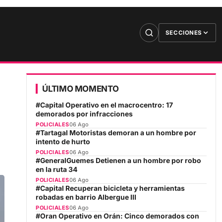
SECCIONES
ÚLTIMO MOMENTO
#Capital Operativo en el macrocentro: 17
demorados por infracciones
POLICIALES
06 Ago
#Tartagal Motoristas demoran a un hombre por
intento de hurto
POLICIALES
06 Ago
#GeneralGuemes Detienen a un hombre por robo
en la ruta 34
POLICIALES
06 Ago
#Capital Recuperan bicicleta y herramientas
robadas en barrio Albergue III
POLICIALES
06 Ago
#Oran Operativo en Orán: Cinco demorados con
armas blancas