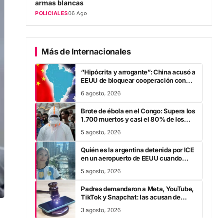
POLICIALES
06 Ago
Más de Internacionales
“Hipócrita y arrogante”: China acusó a
EEUU de bloquear cooperación con
Argentina y suma mas tensión
6 agosto, 2026
diplomática para Javier Milei
Brote de ébola en el Congo: Supera los
1.700 muertos y casi el 80% de los
nuevos casos escapa al rastreo de
5 agosto, 2026
contactos
Quién es la argentina detenida por ICE
en un aeropuerto de EEUU cuando
viajaba a ver a la Selección en el
5 agosto, 2026
Mundial
Padres demandaron a Meta, YouTube,
TikTok y Snapchat: las acusan de
provocar el suicidio de sus hijos
3 agosto, 2026