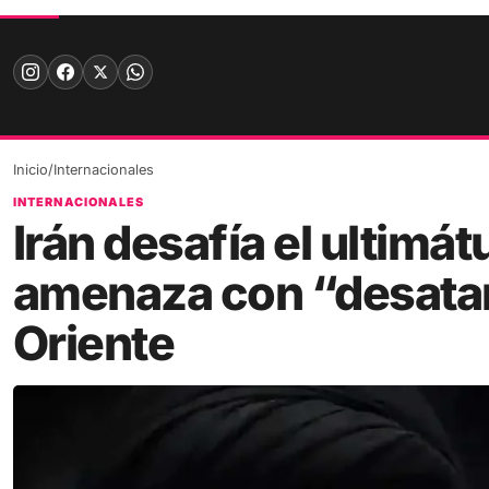
Skip
to
content
Inicio
/
Internacionales
INTERNACIONALES
Irán desafía el ultim
amenaza con “desatar 
Oriente