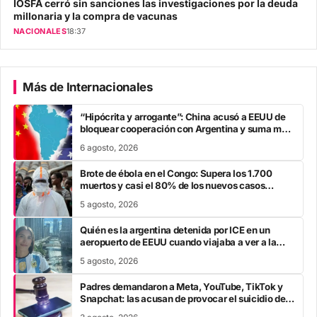
IOSFA cerró sin sanciones las investigaciones por la deuda
millonaria y la compra de vacunas
NACIONALES
18:37
Más de Internacionales
“Hipócrita y arrogante”: China acusó a EEUU de
bloquear cooperación con Argentina y suma mas
tensión diplomática para Javier Milei
6 agosto, 2026
Brote de ébola en el Congo: Supera los 1.700
muertos y casi el 80% de los nuevos casos
escapa al rastreo de contactos
5 agosto, 2026
Quién es la argentina detenida por ICE en un
aeropuerto de EEUU cuando viajaba a ver a la
Selección en el Mundial
5 agosto, 2026
Padres demandaron a Meta, YouTube, TikTok y
Snapchat: las acusan de provocar el suicidio de
sus hijos