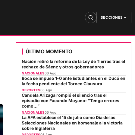
SECCIONES
ÚLTIMO MOMENTO
Nación retiró la reforma de la Ley de Tierras tras el
rechazo de Sáenz y otros gobernadores
NACIONALES
06 Ago
Boca se impuso 1-0 ante Estudiantes en el Ducó en
la fecha pendiente del Torneo Clausura
DEPORTES
06 Ago
Candela Arizaga rompió el silencio tras el
episodio con Facundo Moyano: “Tengo errores
como…”
NACIONALES
06 Ago
La AFA establece el 15 de julio como Día de las
Selecciones Nacionales en homenaje a la victoria
sobre Inglaterra
DEPORTES
06 Ago