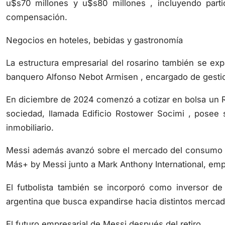
u$s70 millones y u$s80 millones , incluyendo part
compensación.
Negocios en hoteles, bebidas y gastronomía
La estructura empresarial del rosarino también se ex
banquero Alfonso Nebot Armisen , encargado de gestion
En diciembre de 2024 comenzó a cotizar en bolsa un RE
sociedad, llamada Edificio Rostower Socimi , posee s
inmobiliario.
Messi además avanzó sobre el mercado del consumo ma
Más+ by Messi junto a Mark Anthony International, em
El futbolista también se incorporó como inversor de
argentina que busca expandirse hacia distintos mercad
El futuro empresarial de Messi después del retiro