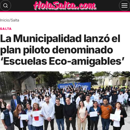
Skip
to
content
Inicio
/
Salta
SALTA
La Municipalidad lanzó el
plan piloto denominado
‘Escuelas Eco-amigables’