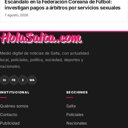
Escándalo en la Federación Coreana de Fútbol:
investigan pagos a árbitros por servicios sexuales
7 agosto, 2026
Medio digital de noticias de Salta, con actualidad
local, policiales, política, sociedad, deportes y
nacionales.
IG
FB
X
WA
INSTITUCIONAL
SECCIONES
Quiénes somos
Salta
Contacto
Policiales
Publicidad
Nacionales