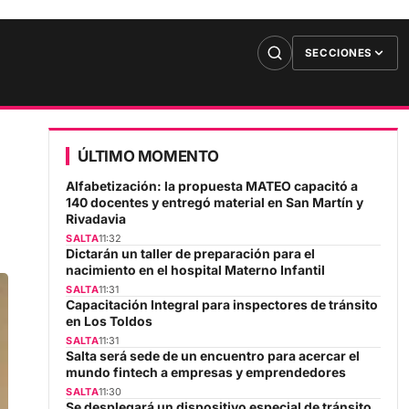
SECCIONES
ÚLTIMO MOMENTO
Alfabetización: la propuesta MATEO capacitó a
140 docentes y entregó material en San Martín y
Rivadavia
SALTA
11:32
Dictarán un taller de preparación para el
nacimiento en el hospital Materno Infantil
SALTA
11:31
Capacitación Integral para inspectores de tránsito
en Los Toldos
SALTA
11:31
Salta será sede de un encuentro para acercar el
mundo fintech a empresas y emprendedores
SALTA
11:30
Se desplegará un dispositivo especial de tránsito