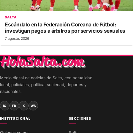
SALTA
Escándalo en la Federación Coreana de Fútbol:
investigan pagos a árbitros por servicios sexuales
7 agosto, 2026
Medio digital de noticias de Salta, con actualidad
local, policiales, política, sociedad, deportes y
nacionales.
IG
FB
X
WA
INSTITUCIONAL
SECCIONES
Quiénes somos
Salta