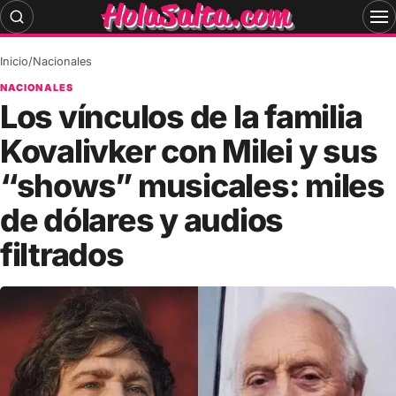
Skip
to
content
Inicio
/
Nacionales
NACIONALES
Los vínculos de la familia
Kovalivker con Milei y sus
“shows” musicales: miles
de dólares y audios
filtrados