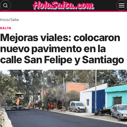
Skip
to
content
Inicio
/
Salta
SALTA
Mejoras viales: colocaron
nuevo pavimento en la
calle San Felipe y Santiago