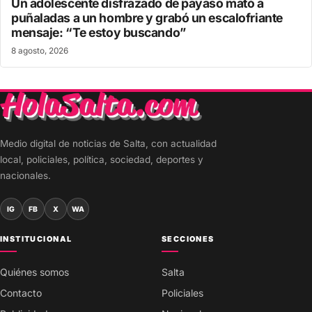
Un adolescente disfrazado de payaso mató a
puñaladas a un hombre y grabó un escalofriante
mensaje: “Te estoy buscando”
8 agosto, 2026
Medio digital de noticias de Salta, con actualidad
local, policiales, política, sociedad, deportes y
nacionales.
IG
FB
X
WA
INSTITUCIONAL
SECCIONES
Quiénes somos
Salta
Contacto
Policiales