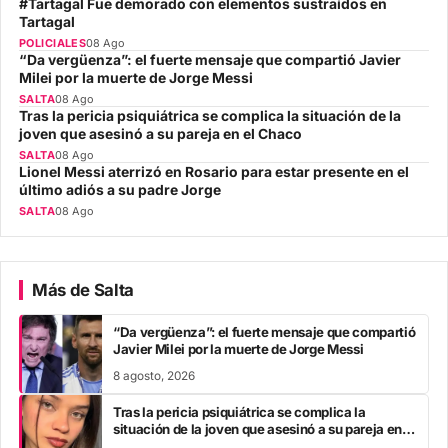
#Tartagal Fue demorado con elementos sustraídos en
Tartagal
POLICIALES
08 Ago
“Da vergüenza”: el fuerte mensaje que compartió Javier
Milei por la muerte de Jorge Messi
SALTA
08 Ago
Tras la pericia psiquiátrica se complica la situación de la
joven que asesinó a su pareja en el Chaco
SALTA
08 Ago
Lionel Messi aterrizó en Rosario para estar presente en el
último adiós a su padre Jorge
SALTA
08 Ago
Más de Salta
“Da vergüenza”: el fuerte mensaje que compartió
Javier Milei por la muerte de Jorge Messi
8 agosto, 2026
Tras la pericia psiquiátrica se complica la
situación de la joven que asesinó a su pareja en el
Chaco