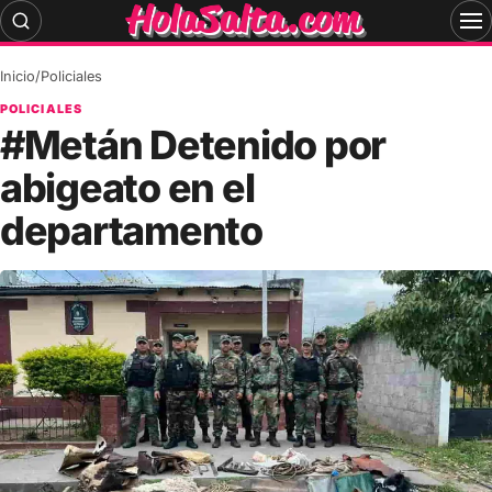
Skip
to
content
Inicio
/
Policiales
POLICIALES
#Metán Detenido por
abigeato en el
departamento