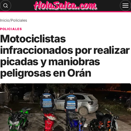
Skip
to
content
Inicio
/
Policiales
POLICIALES
Motociclistas
infraccionados por realizar
picadas y maniobras
peligrosas en Orán