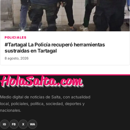
POLICIALES
#Tartagal La Policía recuperó herramientas
sustraídas en Tartagal
8 agosto, 2026
Medio digital de noticias de Salta, con actualidad
local, policiales, política, sociedad, deportes y
nacionales.
IG
FB
X
WA