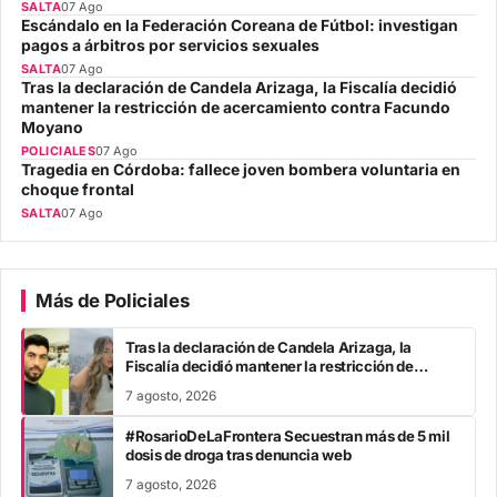
SALTA
07 Ago
Escándalo en la Federación Coreana de Fútbol: investigan
pagos a árbitros por servicios sexuales
SALTA
07 Ago
Tras la declaración de Candela Arizaga, la Fiscalía decidió
mantener la restricción de acercamiento contra Facundo
Moyano
POLICIALES
07 Ago
Tragedia en Córdoba: fallece joven bombera voluntaria en
choque frontal
SALTA
07 Ago
Más de Policiales
Tras la declaración de Candela Arizaga, la
Fiscalía decidió mantener la restricción de
acercamiento contra Facundo Moyano
7 agosto, 2026
#RosarioDeLaFrontera Secuestran más de 5 mil
dosis de droga tras denuncia web
7 agosto, 2026