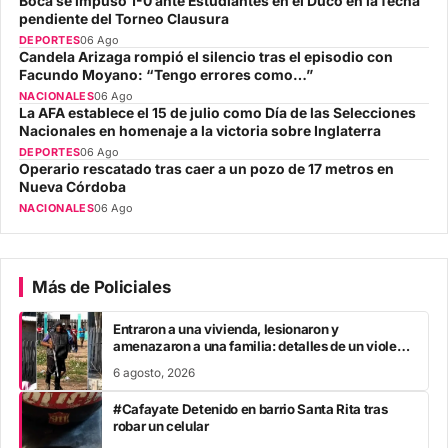
Boca se impuso 1-0 ante Estudiantes en el Ducó en la fecha
pendiente del Torneo Clausura
DEPORTES
06 Ago
Candela Arizaga rompió el silencio tras el episodio con
Facundo Moyano: “Tengo errores como…”
NACIONALES
06 Ago
La AFA establece el 15 de julio como Día de las Selecciones
Nacionales en homenaje a la victoria sobre Inglaterra
DEPORTES
06 Ago
Operario rescatado tras caer a un pozo de 17 metros en
Nueva Córdoba
NACIONALES
06 Ago
Más de Policiales
Entraron a una vivienda, lesionaron y
amenazaron a una familia: detalles de un violento
ataque y cómo avanza el caso
6 agosto, 2026
#Cafayate Detenido en barrio Santa Rita tras
robar un celular