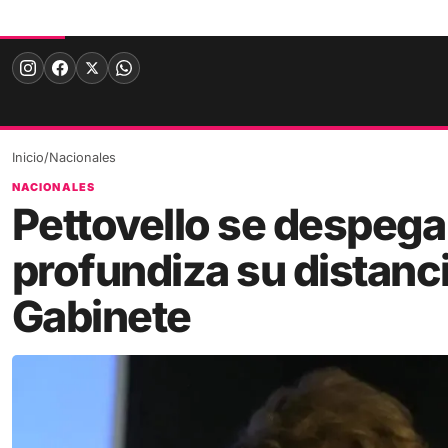
Skip
to
content
Inicio
/
Nacionales
NACIONALES
Pettovello se despega 
profundiza su distanci
Gabinete