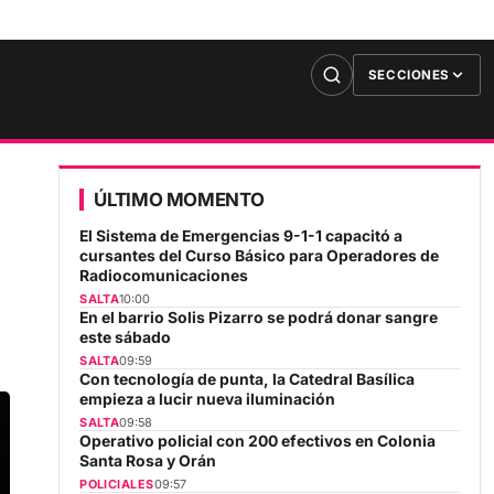
SECCIONES
ÚLTIMO MOMENTO
El Sistema de Emergencias 9-1-1 capacitó a
cursantes del Curso Básico para Operadores de
Radiocomunicaciones
SALTA
10:00
En el barrio Solis Pizarro se podrá donar sangre
este sábado
SALTA
09:59
Con tecnología de punta, la Catedral Basílica
empieza a lucir nueva iluminación
SALTA
09:58
Operativo policial con 200 efectivos en Colonia
Santa Rosa y Orán
POLICIALES
09:57
Media sanción en el Senado a la Ley de Propiedad