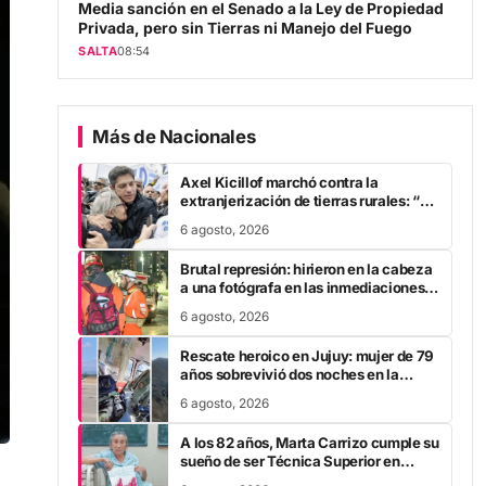
Privada, pero sin Tierras ni Manejo del Fuego
SALTA
08:54
Más de Nacionales
Axel Kicillof marchó contra la
extranjerización de tierras rurales: “A
Javier Milei se le cae la careta”
6 agosto, 2026
Brutal represión: hirieron en la cabeza
a una fotógrafa en las inmediaciones
del Congreso
6 agosto, 2026
Rescate heroico en Jujuy: mujer de 79
años sobrevivió dos noches en la
montaña tras fracturarse el fémur
6 agosto, 2026
A los 82 años, Marta Carrizo cumple su
sueño de ser Técnica Superior en
Turismo tras 25 años de esfuerzo
6 agosto, 2026