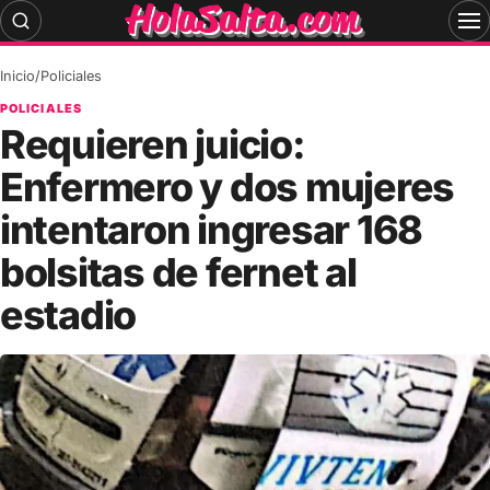
Skip
to
content
Inicio
/
Policiales
POLICIALES
Requieren juicio:
Enfermero y dos mujeres
intentaron ingresar 168
bolsitas de fernet al
estadio