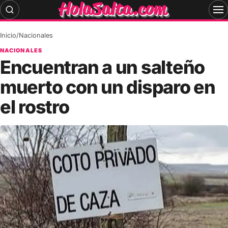
Skip
to
content
Inicio
/
Nacionales
NACIONALES
Encuentran a un salteño
muerto con un disparo en
el rostro