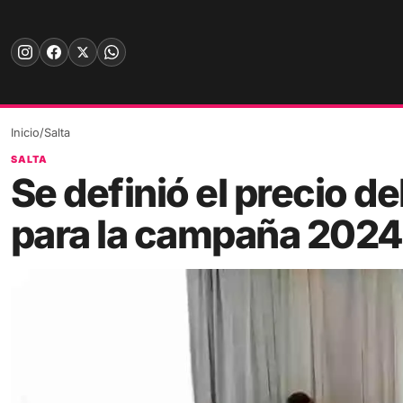
Skip
to
content
Inicio
/
Salta
SALTA
Se definió el precio d
para la campaña 202