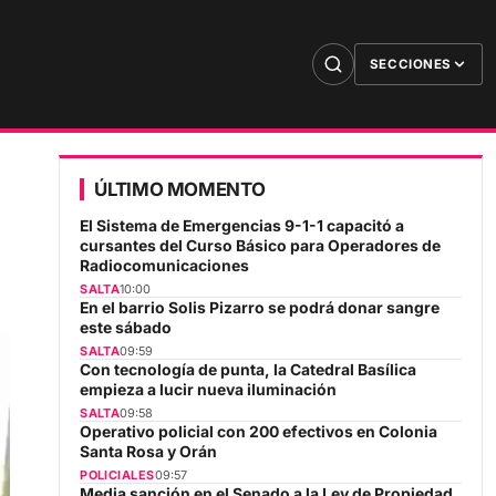
SECCIONES
ÚLTIMO MOMENTO
El Sistema de Emergencias 9-1-1 capacitó a
cursantes del Curso Básico para Operadores de
Radiocomunicaciones
SALTA
10:00
En el barrio Solis Pizarro se podrá donar sangre
este sábado
SALTA
09:59
Con tecnología de punta, la Catedral Basílica
empieza a lucir nueva iluminación
SALTA
09:58
Operativo policial con 200 efectivos en Colonia
Santa Rosa y Orán
POLICIALES
09:57
Media sanción en el Senado a la Ley de Propiedad