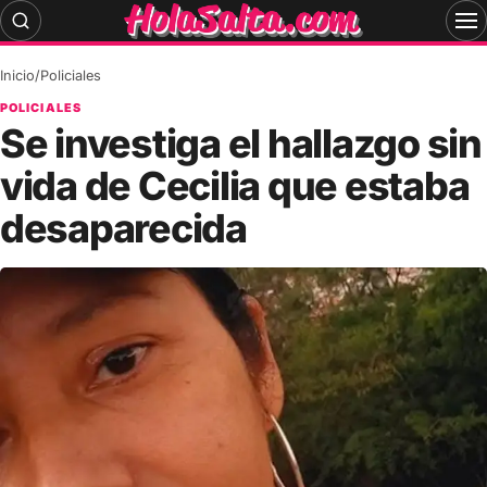
Skip
to
content
Inicio
/
Policiales
POLICIALES
Se investiga el hallazgo sin
vida de Cecilia que estaba
desaparecida