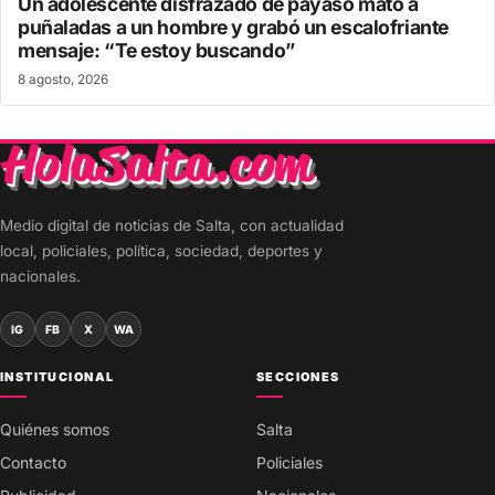
Un adolescente disfrazado de payaso mató a
puñaladas a un hombre y grabó un escalofriante
mensaje: “Te estoy buscando”
8 agosto, 2026
Medio digital de noticias de Salta, con actualidad
local, policiales, política, sociedad, deportes y
nacionales.
IG
FB
X
WA
INSTITUCIONAL
SECCIONES
Quiénes somos
Salta
Contacto
Policiales