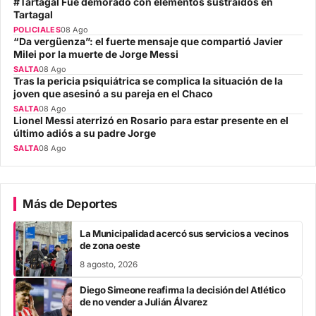
#Tartagal Fue demorado con elementos sustraídos en
Tartagal
POLICIALES
08 Ago
“Da vergüenza”: el fuerte mensaje que compartió Javier
Milei por la muerte de Jorge Messi
SALTA
08 Ago
Tras la pericia psiquiátrica se complica la situación de la
joven que asesinó a su pareja en el Chaco
SALTA
08 Ago
Lionel Messi aterrizó en Rosario para estar presente en el
último adiós a su padre Jorge
SALTA
08 Ago
Más de Deportes
La Municipalidad acercó sus servicios a vecinos
de zona oeste
8 agosto, 2026
Diego Simeone reafirma la decisión del Atlético
de no vender a Julián Álvarez