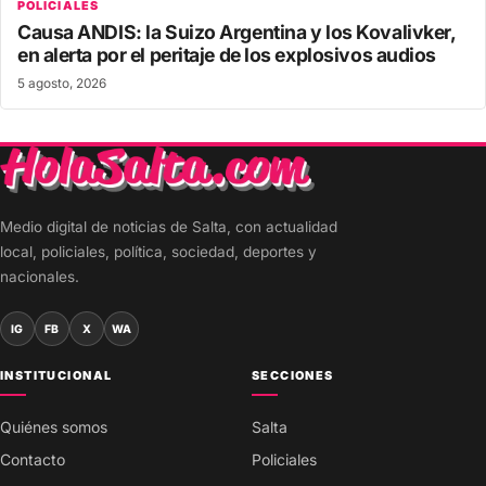
POLICIALES
Causa ANDIS: la Suizo Argentina y los Kovalivker,
en alerta por el peritaje de los explosivos audios
5 agosto, 2026
Medio digital de noticias de Salta, con actualidad
local, policiales, política, sociedad, deportes y
nacionales.
IG
FB
X
WA
INSTITUCIONAL
SECCIONES
Quiénes somos
Salta
Contacto
Policiales