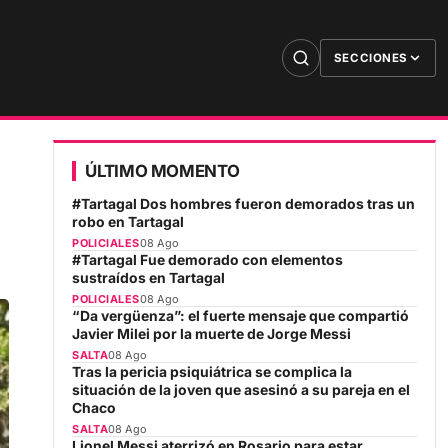
SECCIONES
ÚLTIMO MOMENTO
#Tartagal Dos hombres fueron demorados tras un
robo en Tartagal
POLICIALES
08 Ago
#Tartagal Fue demorado con elementos
sustraídos en Tartagal
POLICIALES
08 Ago
“Da vergüenza”: el fuerte mensaje que compartió
Javier Milei por la muerte de Jorge Messi
SALTA
08 Ago
Tras la pericia psiquiátrica se complica la
situación de la joven que asesinó a su pareja en el
Chaco
SALTA
08 Ago
Lionel Messi aterrizó en Rosario para estar