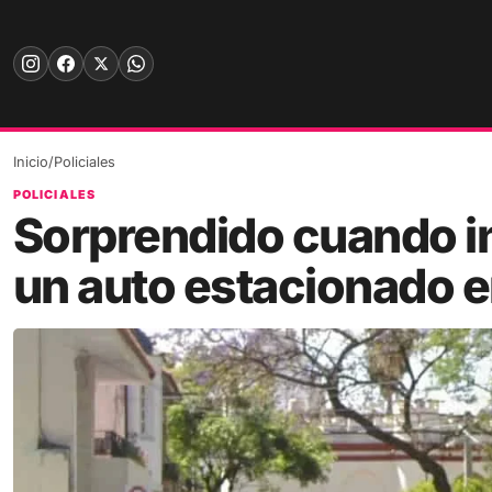
Skip
to
content
Inicio
/
Policiales
POLICIALES
Sorprendido cuando i
un auto estacionado e