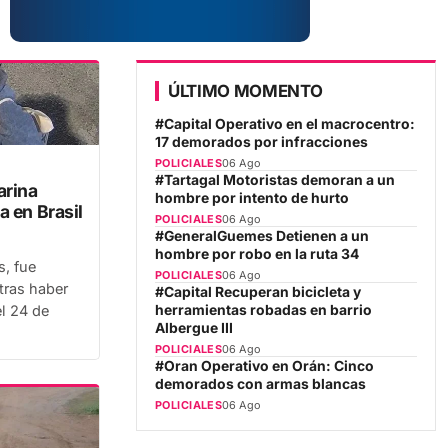
ÚLTIMO MOMENTO
#Capital Operativo en el macrocentro:
17 demorados por infracciones
POLICIALES
06 Ago
#Tartagal Motoristas demoran a un
arina
hombre por intento de hurto
a en Brasil
POLICIALES
06 Ago
#GeneralGuemes Detienen a un
hombre por robo en la ruta 34
s, fue
POLICIALES
06 Ago
tras haber
#Capital Recuperan bicicleta y
l 24 de
herramientas robadas en barrio
Albergue III
POLICIALES
06 Ago
#Oran Operativo en Orán: Cinco
demorados con armas blancas
POLICIALES
06 Ago