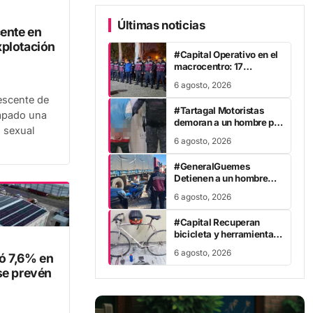
Últimas noticias
ente en
xplotación
#Capital Operativo en el
macrocentro: 17
demorados por
6 agosto, 2026
infracciones
escente de
#Tartagal Motoristas
apado una
demoran a un hombre por
n sexual
intento de hurto
6 agosto, 2026
#GeneralGuemes
Detienen a un hombre
por robo en la ruta 34
6 agosto, 2026
#Capital Recuperan
bicicleta y herramientas
robadas en barrio
6 agosto, 2026
ó 7,6% en
Albergue III
se prevén