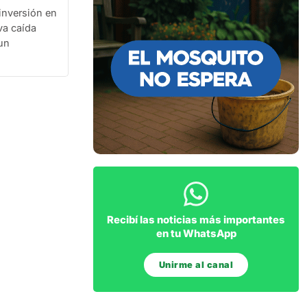
inversión en
va caída
 un
Recibí las noticias más importantes
en tu WhatsApp
Unirme al canal