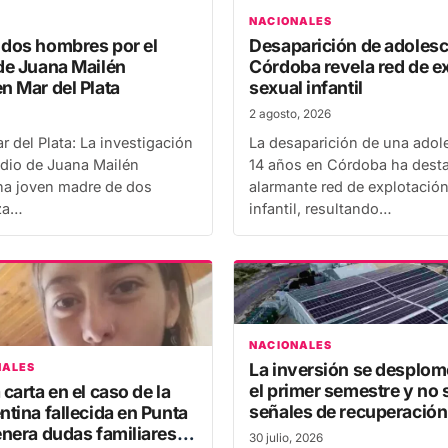
NACIONALES
 dos hombres por el
Desaparición de adolesc
de Juana Mailén
Córdoba revela red de e
n Mar del Plata
sexual infantil
2 agosto, 2026
r del Plata: La investigación
La desaparición de una adol
idio de Juana Mailén
14 años en Córdoba ha dest
na joven madre de dos
alarmante red de explotació
za…
infantil, resultando…
NACIONALES
La inversión se desplom
NALES
el primer semestre y no 
carta en el caso de la
señales de recuperación
ntina fallecida en Punta
enera dudas familiares
30 julio, 2026