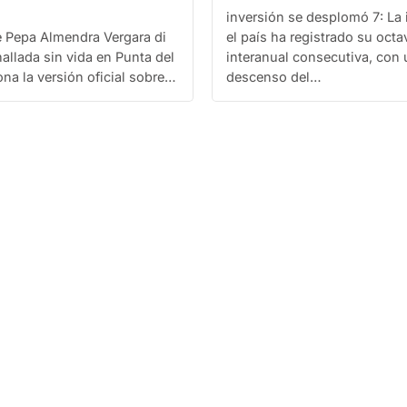
rsión policial
inversión se desplomó 7: La 
e Pepa Almendra Vergara di
el país ha registrado su octa
allada sin vida en Punta del
interanual consecutiva, con
ona la versión oficial sobre…
descenso del…