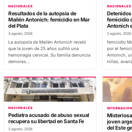
NACIONALES
NACIONALES
Resultados de la autopsia de
Detenidos
Mailén Antonich: femicidio en Mar
femicidio 
del Plata
Antonich e
3 agosto, 2026
2 agosto, 2026
La autopsia de Mailén Antonich reveló
femicidio Ma
que la joven de 25 años sufrió una
por el femic
hemorragia cervical. Su familia denuncia
Antonich, u
demoras…
niñas, avan
NACIONALES
INTERNACIO
Pediatra acusado de abuso sexual
Misteriosa 
recupera su libertad en Santa Fe
joven arge
del Este g
2 agosto, 2026