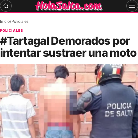
Skip
to
content
Inicio
/
Policiales
POLICIALES
#Tartagal Demorados por
intentar sustraer una moto