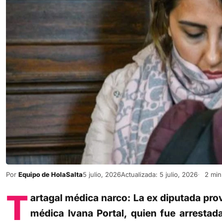
Por
Equipo de HolaSalta
5 julio, 2026
Actualizada: 5 julio, 2026
2 min 
T
artagal médica narco: La ex diputada pro
médica Ivana Portal, quien fue arresta