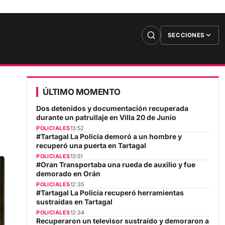
SECCIONES
ÚLTIMO MOMENTO
Dos detenidos y documentación recuperada
durante un patrullaje en Villa 20 de Junio
POLICIALES
13:52
#Tartagal La Policía demoró a un hombre y
recuperó una puerta en Tartagal
POLICIALES
13:51
#Oran Transportaba una rueda de auxilio y fue
demorado en Orán
POLICIALES
12:35
#Tartagal La Policía recuperó herramientas
sustraídas en Tartagal
POLICIALES
12:34
Recuperaron un televisor sustraído y demoraron a
un hombre en zona sur