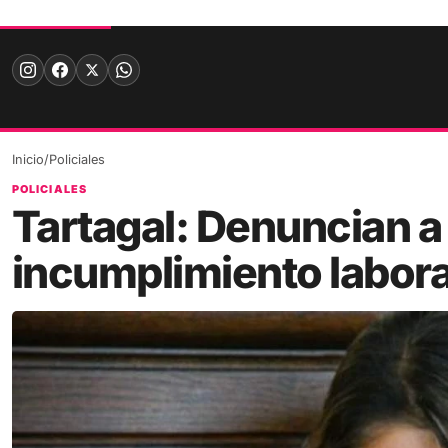
Skip
to
content
Inicio
/
Policiales
POLICIALES
Tartagal: Denuncian a
incumplimiento labora