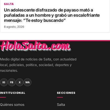
SALTA
Un adolescente disfrazado de payaso mató a
puñaladas a un hombre y grabó un escalofriante
mensaje: “Te estoy buscando”
8 agosto, 2026
Medio digital de noticias de Salta, con actualidad
local, policiales, política, sociedad, deportes y
nacionales.
IG
FB
X
WA
INSTITUCIONAL
SECCIONES
Quiénes somos
Salta