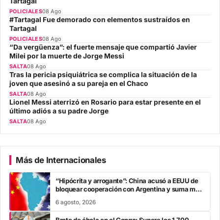
Tartagal
POLICIALES
08 Ago
#Tartagal Fue demorado con elementos sustraídos en
Tartagal
POLICIALES
08 Ago
“Da vergüenza”: el fuerte mensaje que compartió Javier
Milei por la muerte de Jorge Messi
SALTA
08 Ago
Tras la pericia psiquiátrica se complica la situación de la
joven que asesinó a su pareja en el Chaco
SALTA
08 Ago
Lionel Messi aterrizó en Rosario para estar presente en el
último adiós a su padre Jorge
SALTA
08 Ago
Más de Internacionales
“Hipócrita y arrogante”: China acusó a EEUU de
bloquear cooperación con Argentina y suma mas
tensión diplomática para Javier Milei
6 agosto, 2026
Brote de ébola en el Congo: Supera los 1.700