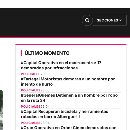
SECCIONES
ÚLTIMO MOMENTO
#Capital Operativo en el macrocentro: 17
demorados por infracciones
POLICIALES
23:06
#Tartagal Motoristas demoran a un hombre por
intento de hurto
POLICIALES
23:05
#GeneralGuemes Detienen a un hombre por robo
en la ruta 34
POLICIALES
23:04
#Capital Recuperan bicicleta y herramientas
robadas en barrio Albergue III
POLICIALES
23:04
#Oran Operativo en Orán: Cinco demorados con
armas blancas