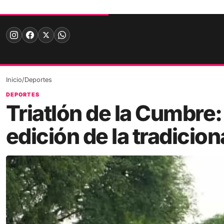
Skip
to
content
Inicio
/
Deportes
DEPORTES
Triatlón de la Cumbre:
edición de la tradicio