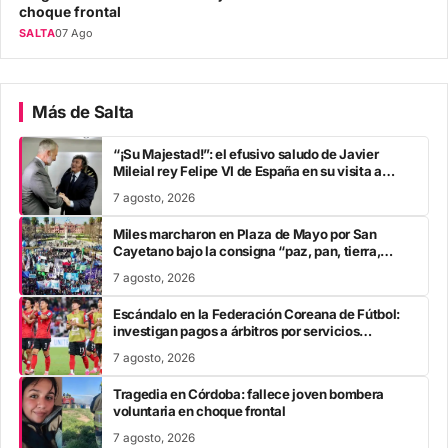
choque frontal
SALTA
07 Ago
Más de Salta
“¡Su Majestad!”: el efusivo saludo de Javier
Mileial rey Felipe VI de España en su visita a
Colombia
7 agosto, 2026
Miles marcharon en Plaza de Mayo por San
Cayetano bajo la consigna “paz, pan, tierra,
techo y trabajo”
7 agosto, 2026
Escándalo en la Federación Coreana de Fútbol:
investigan pagos a árbitros por servicios
sexuales
7 agosto, 2026
Tragedia en Córdoba: fallece joven bombera
voluntaria en choque frontal
7 agosto, 2026