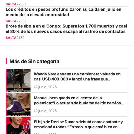
SALTA
22:00
Los créditos en pesos profundizaron su caída en julio en
medio de la elevada morosidad
SALTA
22:00
Brote de ébola en el Congo: Supera los 1.700 muertos y casi
el 80% de los nuevos casos escapa al rastreo de contactos
SALTA
21:59
Más de Sin categoría
Wanda Nara estreno una camioneta valuada en
casi USD 400.000 y lanzó una frase que
encendió las redes
12 junio, 2026
Manuel Ibero quedó en el centro de la
polémica:”Lo acusan de burlarse del tic nervioso
de Tamara Paganini “
12 junio, 2026
El hijo de Denise Dumas debutó como cantante y
emocionó a todos:”Es todo lo que está bien en
este planeta”