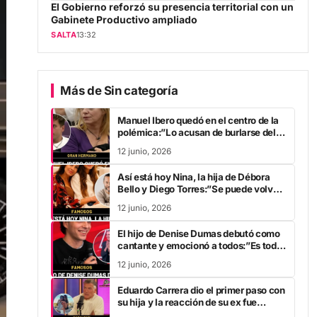
Gabinete Productivo ampliado
SALTA
13:32
Más de Sin categoría
Manuel Ibero quedó en el centro de la
polémica:”Lo acusan de burlarse del
tic nervioso de Tamara Paganini “
12 junio, 2026
Así está hoy Nina, la hija de Débora
Bello y Diego Torres:”Se puede volver
a brillar,se puede volver a empezar “
12 junio, 2026
El hijo de Denise Dumas debutó como
cantante y emocionó a todos:”Es todo
lo que está bien en este planeta”
12 junio, 2026
Eduardo Carrera dio el primer paso con
su hija y la reacción de su ex fue
contundente:”Le generó desilusión “
11 junio, 2026