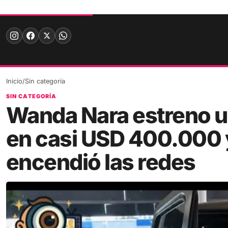
Skip
to
content
Inicio
/
Sin categoría
SIN CATEGORÍA
Wanda Nara estreno u
en casi USD 400.000 y
encendió las redes