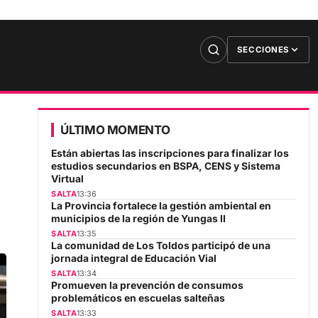
SECCIONES
ÚLTIMO MOMENTO
Están abiertas las inscripciones para finalizar los
estudios secundarios en BSPA, CENS y Sistema
Virtual
SALTA
13:36
La Provincia fortalece la gestión ambiental en
municipios de la región de Yungas II
SALTA
13:35
La comunidad de Los Toldos participó de una
jornada integral de Educación Vial
SALTA
13:34
Promueven la prevención de consumos
problemáticos en escuelas salteñas
SALTA
13:33
El Gobierno reforzó su presencia territorial con un