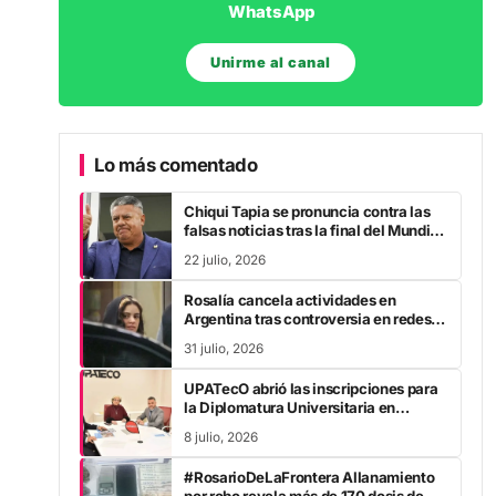
Unirme al canal
Lo más comentado
Chiqui Tapia se pronuncia contra las
falsas noticias tras la final del Mundial
2026
22 julio, 2026
Rosalía cancela actividades en
Argentina tras controversia en redes
sociales
31 julio, 2026
UPATecO abrió las inscripciones para
la Diplomatura Universitaria en
Derecho Procesal Penal
8 julio, 2026
#RosarioDeLaFrontera Allanamiento
por robo revela más de 170 dosis de
droga