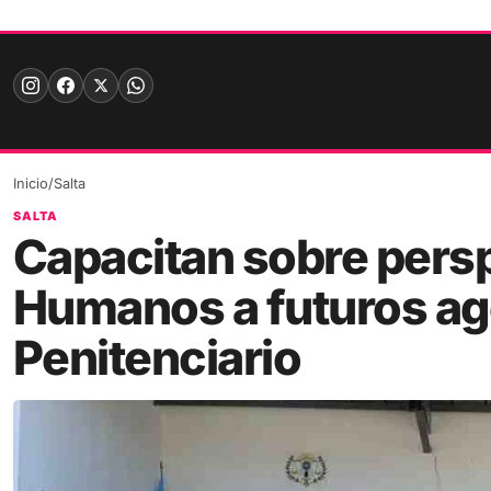
Skip
to
content
Inicio
/
Salta
SALTA
Capacitan sobre pers
Humanos a futuros age
Penitenciario