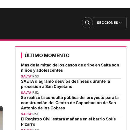
SECCIONES
ÚLTIMO MOMENTO
Más de la mitad de los casos de gripe en Salta son
niños y adolescentes
SALTA
17:53
SAETA diagramó desvíos de líneas durante la
procesión a San Cayetano
SALTA
17:52
Se realizó la consulta pública del proyecto para la
construcción del Centro de Capacitación de San
Antonio de los Cobres
SALTA
17:51
El Registro Civil estará mañana en el barrio Solís
Pizarro
SALTA
17:50
El Gobierno Provincial y la UNSa fortalecen la