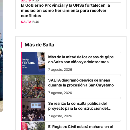
mediación como herramienta para resolver
conflictos
SALTA
17:49
Más de Salta
Más de la mitad de los casos de gripe
en Salta son niños y adolescentes
7 agosto, 2026
SAETA diagramó desvíos de líneas
durante la procesión a San Cayetano
7 agosto, 2026
Se realizó la consulta pública del
proyecto para la construcción del
Centro de Capacitación de San
7 agosto, 2026
Antonio de los Cobres
El Registro Civil estará mañana en el
barrio Solís Pizarro