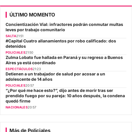
ÚLTIMO MOMENTO
Concientización Vial: infractores podrán conmutar multas
leves por trabajo comunitario
SALTA
21:51
#Capital Cuatro allanamientos por robo calificado: dos
detenidos
POLICIALES
21:50
Zulma Lobato fue hallada en Paraná y su regreso a Buenos
Aires ya está coordinado
ESPECTÁCULOS
21:23
Detienen a un trabajador de salud por acosar a un
adolescente de 14 años
POLICIALES
20:57
“¿Por qué me hace esto?”, dijo antes de morir tras ser
prendido fuego por su pareja: 10 años después, la condena
quedó firme
NACIONALES
20:57
Más de Policiales