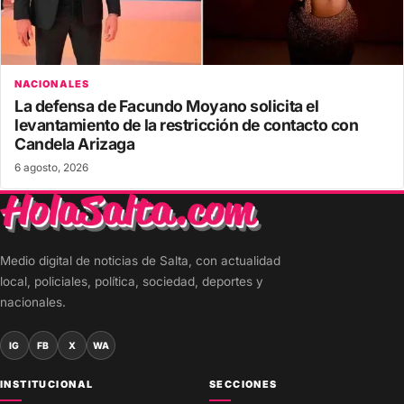
NACIONALES
La defensa de Facundo Moyano solicita el
levantamiento de la restricción de contacto con
Candela Arizaga
6 agosto, 2026
Medio digital de noticias de Salta, con actualidad
local, policiales, política, sociedad, deportes y
nacionales.
IG
FB
X
WA
INSTITUCIONAL
SECCIONES