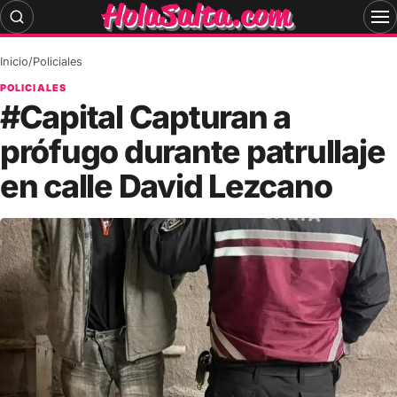
Skip
to
content
Inicio
/
Policiales
POLICIALES
#Capital Capturan a
prófugo durante patrullaje
en calle David Lezcano