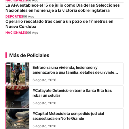
NACIONALES
06 Ago
La AFA establece el 15 de julio como Día de las Selecciones
Nacionales en homenaje a la victoria sobre Inglaterra
DEPORTES
06 Ago
Operario rescatado tras caer a un pozo de 17 metros en
Nueva Córdoba
NACIONALES
06 Ago
Más de Policiales
Entraron a una vivienda, lesionaron y
amenazaron a una familia: detalles de un violento
ataque y cómo avanza el caso
6 agosto, 2026
#Cafayate Detenido en barrio Santa Rita tras
robar un celular
5 agosto, 2026
#Capital Motocicleta con pedido judicial
secuestrada en Norte Grande
5 agosto, 2026