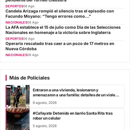
DEPORTES
06 Ago
Candela Arizaga rompió el silencio tras el episodio con
Facundo Moyano: “Tengo errores como…”
NACIONALES
06 Ago
La AFA establece el 15 de julio como Día de las Selecciones
Nacionales en homenaje a la victoria sobre Inglaterra
DEPORTES
06 Ago
Operario rescatado tras caer a un pozo de 17 metros en
Nueva Córdoba
NACIONALES
06 Ago
Más de Policiales
Entraron a una vivienda, lesionaron y
amenazaron a una familia: detalles de un violento
ataque y cómo avanza el caso
6 agosto, 2026
#Cafayate Detenido en barrio Santa Rita tras
robar un celular
5 agosto, 2026