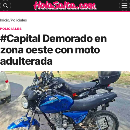
Skip
to
content
Inicio
/
Policiales
POLICIALES
#Capital Demorado en
zona oeste con moto
adulterada