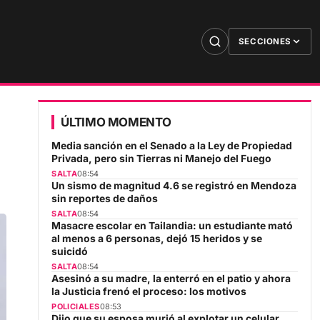
SECCIONES
ÚLTIMO MOMENTO
Media sanción en el Senado a la Ley de Propiedad
Privada, pero sin Tierras ni Manejo del Fuego
SALTA
08:54
Un sismo de magnitud 4.6 se registró en Mendoza
sin reportes de daños
SALTA
08:54
Masacre escolar en Tailandia: un estudiante mató
al menos a 6 personas, dejó 15 heridos y se
suicidó
SALTA
08:54
Asesinó a su madre, la enterró en el patio y ahora
la Justicia frenó el proceso: los motivos
POLICIALES
08:53
Dijo que su esposa murió al explotar un celular,