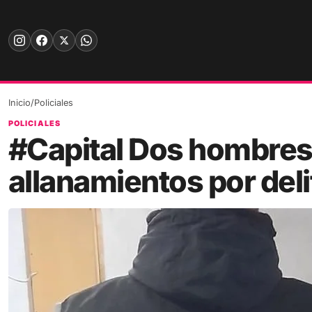
Skip
to
content
Inicio
/
Policiales
POLICIALES
#Capital Dos hombres
allanamientos por deli